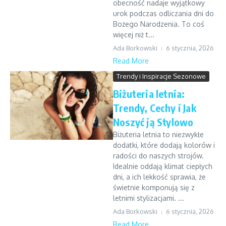
obecność nadaje wyjątkowy
urok podczas odliczania dni do
Bożego Narodzenia. To coś
więcej niż t...
Ada Borkowski
6 stycznia, 2026
Read More
Trendy i Inspiracje Sezonowe
Biżuteria letnia:
Trendy, Cechy i Jak
Noszyć ją Stylowo
Biżuteria letnia to niezwykłe
dodatki, które dodają kolorów i
radości do naszych strojów.
Idealnie oddają klimat ciepłych
dni, a ich lekkość sprawia, że
świetnie komponują się z
letnimi stylizacjami. ...
Ada Borkowski
6 stycznia, 2026
Read More