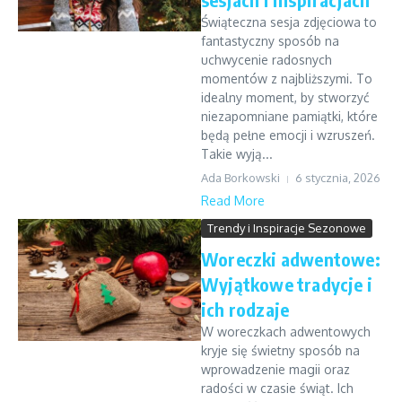
Świąteczna sesja zdjęciowa to
fantastyczny sposób na
uchwycenie radosnych
momentów z najbliższymi. To
idealny moment, by stworzyć
niezapomniane pamiątki, które
będą pełne emocji i wzruszeń.
Takie wyją...
Ada Borkowski
6 stycznia, 2026
Read More
Trendy i Inspiracje Sezonowe
Woreczki adwentowe:
Wyjątkowe tradycje i
ich rodzaje
W woreczkach adwentowych
kryje się świetny sposób na
wprowadzenie magii oraz
radości w czasie świąt. Ich