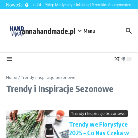
Przejdź do treści
Nowości
Apteczka24 – Sklep Medyczny z Infolinią i Szerokim Asortymentem
annahandmade.pl
Menu
Home
/
Trendy i Inspiracje Sezonowe
Trendy i Inspiracje Sezonowe
Trendy i Inspiracje Sezonowe
Trendy we Florystyce
2025 – Co Nas Czeka w