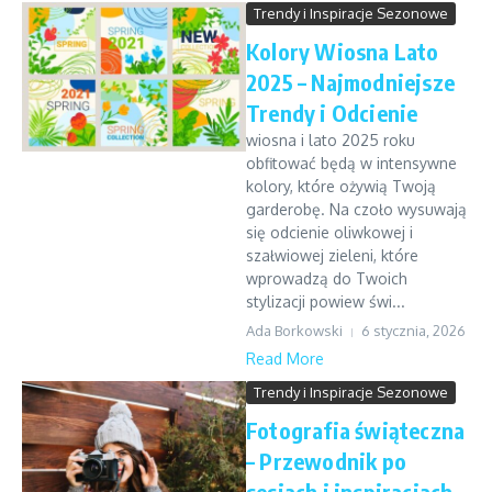
Trendy i Inspiracje Sezonowe
Kolory Wiosna Lato
2025 – Najmodniejsze
Trendy i Odcienie
wiosna i lato 2025 roku
obfitować będą w intensywne
kolory, które ożywią Twoją
garderobę. Na czoło wysuwają
się odcienie oliwkowej i
szałwiowej zieleni, które
wprowadzą do Twoich
stylizacji powiew świ...
Ada Borkowski
6 stycznia, 2026
Read More
Trendy i Inspiracje Sezonowe
Fotografia świąteczna
– Przewodnik po
sesjach i inspiracjach