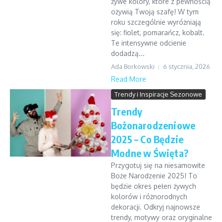
żywe kolory, które z pewnością
ożywią Twoją szafę! W tym
roku szczególnie wyróżniają
się: fiolet, pomarańcz, kobalt.
Te intensywne odcienie
dodadzą...
Ada Borkowski
6 stycznia, 2026
Read More
Trendy i Inspiracje Sezonowe
Trendy
Bożonarodzeniowe
2025 – Co Będzie
Modne w Święta?
Przygotuj się na niesamowite
Boże Narodzenie 2025! To
będzie okres pełen żywych
kolorów i różnorodnych
dekoracji. Odkryj najnowsze
trendy, motywy oraz oryginalne