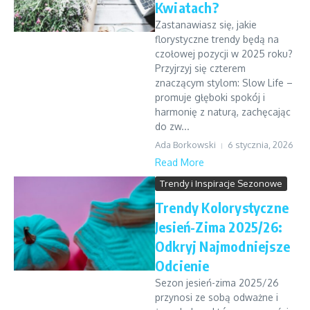
Kwiatach?
Zastanawiasz się, jakie
florystyczne trendy będą na
czołowej pozycji w 2025 roku?
Przyjrzyj się czterem
znaczącym stylom: Slow Life –
promuje głęboki spokój i
harmonię z naturą, zachęcając
do zw...
Ada Borkowski
6 stycznia, 2026
Read More
Trendy i Inspiracje Sezonowe
Trendy Kolorystyczne
Jesień-Zima 2025/26:
Odkryj Najmodniejsze
Odcienie
Sezon jesień-zima 2025/26
przynosi ze sobą odważne i